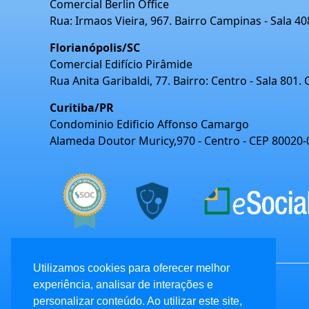
Comercial Berlin Office
Rua: Irmaos Vieira, 967. Bairro Campinas - Sala 4
Florianópolis/SC
Comercial Edifício Pirâmide
Rua Anita Garibaldi, 77. Bairro: Centro - Sala 801.
Curitiba/PR
Condominio Edificio Affonso Camargo
Alameda Doutor Muricy,970 - Centro - CEP 80020-
Utilizamos cookies para oferecer melhor
experiência, analisar de interações e
personalizar conteúdo. Ao utilizar este site,