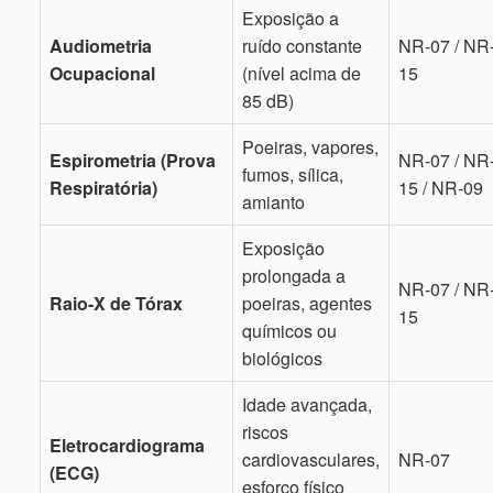
Exposição a
Audiometria
ruído constante
NR-07 / NR
Ocupacional
(nível acima de
15
85 dB)
Poeiras, vapores,
Espirometria (Prova
NR-07 / NR
fumos, sílica,
Respiratória)
15 / NR-09
amianto
Exposição
prolongada a
NR-07 / NR
Raio-X de Tórax
poeiras, agentes
15
químicos ou
biológicos
Idade avançada,
riscos
Eletrocardiograma
cardiovasculares,
NR-07
(ECG)
esforço físico