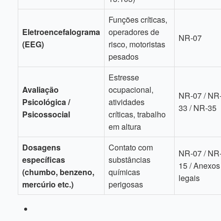
Funções críticas,
Eletroencefalograma
operadores de
NR-07
(EEG)
risco, motoristas
pesados
Estresse
Avaliação
ocupacional,
NR-07 / NR
Psicológica /
atividades
33 / NR-35
Psicossocial
críticas, trabalho
em altura
Dosagens
Contato com
NR-07 / NR
específicas
substâncias
15 / Anexos
(chumbo, benzeno,
químicas
legais
mercúrio etc.)
perigosas