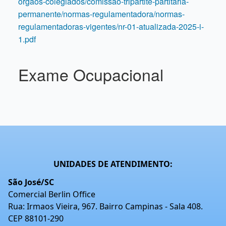
orgaos-colegiados/comissao-tripartite-partitaria-
permanente/normas-regulamentadora/normas-
regulamentadoras-vigentes/nr-01-atualizada-2025-i-
1.pdf
Exame Ocupacional
UNIDADES DE ATENDIMENTO:
São José/SC
Comercial Berlin Office
Rua: Irmaos Vieira, 967. Bairro Campinas - Sala 408.
CEP 88101-290