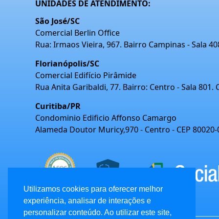
UNIDADES DE ATENDIMENTO:
São José/SC
Comercial Berlin Office
Rua: Irmaos Vieira, 967. Bairro Campinas - Sala 4
Florianópolis/SC
Comercial Edifício Pirâmide
Rua Anita Garibaldi, 77. Bairro: Centro - Sala 801.
Curitiba/PR
Condominio Edificio Affonso Camargo
Alameda Doutor Muricy,970 - Centro - CEP 80020-
Utilizamos cookies para oferecer melhor
experiência, analisar de interações e
personalizar conteúdo. Ao utilizar este site,